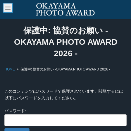
コ
ナ
ン
ビ
テ
ゲ
ン
ー
ツ
シ
へ
ョ
保護中: 協賛のお願い -
ス
ン
キ
に
OKAYAMA PHOTO AWARD
ッ
移
プ
動
2026 -
HOME
保護中: 協賛のお願い -OKAYAMA PHOTO AWARD 2026 -
このコンテンツはパスワードで保護されています。閲覧するには
以下にパスワードを入力してください。
パスワード: